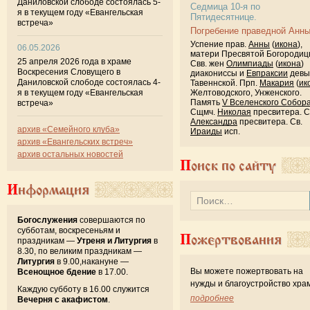
Даниловской слободе состоялась 5-
Седмица 10-я по
я в текущем году «Евангельская
Пятидесятнице.
встреча»
Погребение праведной Анны
Успение прав.
Анны
(
икона
),
06.05.2026
матери Пресвятой Богородиц
25 апреля 2026 года в храме
Свв. жен
Олимпиады
(
икона
)
Воскресения Словущего в
диакониссы и
Евпраксии
девы
Даниловской слободе состоялась 4-
Тавеннской. Прп.
Макария
(
ик
я в текущем году «Евангельская
Желтоводского, Унженского.
Память
V Вселенского Собор
встреча»
Сщмч.
Николая
пресвитера. 
Александра
пресвитера. Св.
архив «Семейного клуба»
Ираиды
исп.
архив «Евангельских встреч»
архив остальных новостей
Поиск по сайту
Информация
Богослужения
совершаются по
субботам, воскресеньям и
Пожертвования
праздникам —
Утреня и Литургия
в
8.30, по великим праздникам —
Литургия
в 9.00,накануне —
Вы можете пожертвовать на
Всенощное бдение
в 17.00.
нужды и благоустройство хра
Каждую субботу в 16.00 служится
подробнее
Вечерня с акафистом
.