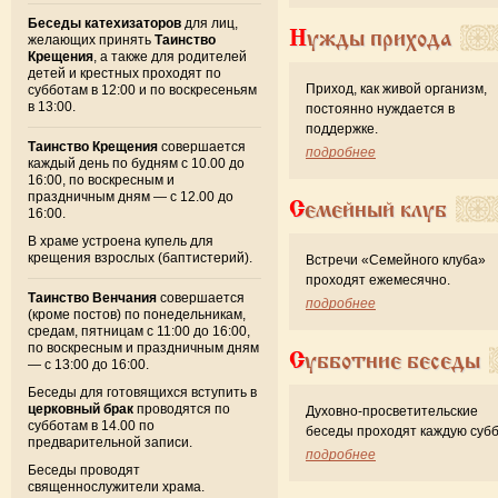
Беседы катехизаторов
для лиц,
Нужды прихода
желающих принять
Таинство
Крещения
, а также для родителей
детей и крестных проходят по
Приход, как живой организм,
субботам в 12:00 и по воскресеньям
в 13:00.
постоянно нуждается в
поддержке.
Таинство Крещения
совершается
подробнее
каждый день по будням с 10.00 до
16:00, по воскресным и
праздничным дням — с 12.00 до
Семейный клуб
16:00.
В храме устроена купель для
крещения взрослых (баптистерий).
Встречи «Семейного клуба»
проходят ежемесячно.
Таинство Венчания
совершается
подробнее
(кроме постов) по понедельникам,
средам, пятницам с 11:00 до 16:00,
по воскресным и праздничным дням
Субботние беседы
— с 13:00 до 16:00.
Беседы для готовящихся вступить в
церковный брак
проводятся по
Духовно-просветительские
субботам в 14.00 по
беседы проходят каждую субб
предварительной записи.
подробнее
Беседы проводят
священнослужители храма.