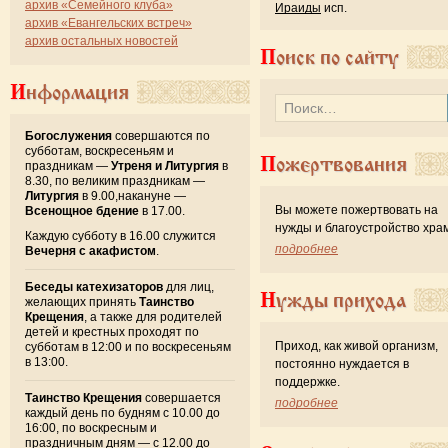
архив «Семейного клуба»
Ираиды
исп.
архив «Евангельских встреч»
архив остальных новостей
Поиск по сайту
Информация
Богослужения
совершаются по
субботам, воскресеньям и
Пожертвования
праздникам —
Утреня и Литургия
в
8.30, по великим праздникам —
Литургия
в 9.00,накануне —
Вы можете пожертвовать на
Всенощное бдение
в 17.00.
нужды и благоустройство хра
Каждую субботу в 16.00 служится
подробнее
Вечерня с акафистом
.
Беседы катехизаторов
для лиц,
Нужды прихода
желающих принять
Таинство
Крещения
, а также для родителей
детей и крестных проходят по
Приход, как живой организм,
субботам в 12:00 и по воскресеньям
в 13:00.
постоянно нуждается в
поддержке.
Таинство Крещения
совершается
подробнее
каждый день по будням с 10.00 до
16:00, по воскресным и
праздничным дням — с 12.00 до