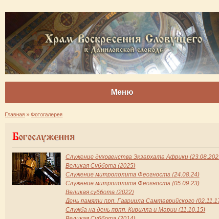
Меню
Главная
»
Фотогалерея
Богослужения
Служение духовенства Экзархата Африки (23.08.202
Великая Суббота (2025)
Служение митрополита Феогноста (24.08.24)
Служение митрополита Феогноста (05.09.23)
Великая суббота (2022)
День памяти прп. Гавриила Самтаврийского (02.11.1
Служба на день прпп. Кирилла и Марии (11.10.15)
Великая Cуббота (2014)