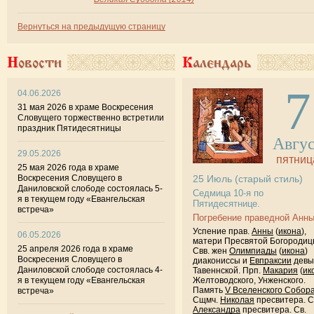
Вернуться на предыдущую страницу
Новости
Календарь
7
04.06.2026
31 мая 2026 в храме Воскресения
Словущего торжественно встретили
праздник Пятидесятницы
Авгу
29.05.2026
пятниц
25 мая 2026 года в храме
Воскресения Словущего в
25
Июль
(старый стиль)
Даниловской слободе состоялась 5-
Седмица 10-я по
я в текущем году «Евангельская
Пятидесятнице.
встреча»
Погребение праведной Анны
Успение прав.
Анны
(
икона
),
06.05.2026
матери Пресвятой Богородиц
25 апреля 2026 года в храме
Свв. жен
Олимпиады
(
икона
)
Воскресения Словущего в
диакониссы и
Евпраксии
девы
Даниловской слободе состоялась 4-
Тавеннской. Прп.
Макария
(
ик
я в текущем году «Евангельская
Желтоводского, Унженского.
Память
V Вселенского Собор
встреча»
Сщмч.
Николая
пресвитера. 
Александра
пресвитера. Св.