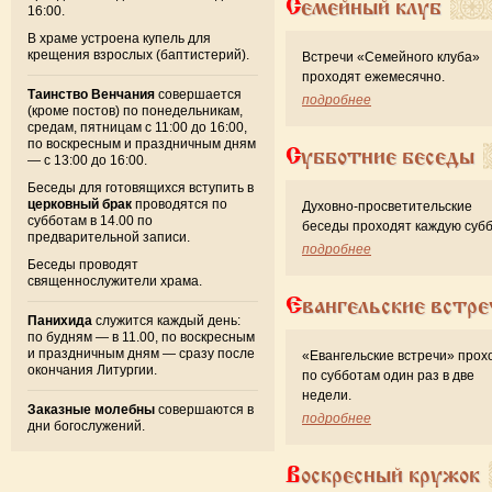
Семейный клуб
16:00.
В храме устроена купель для
крещения взрослых (баптистерий).
Встречи «Семейного клуба»
проходят ежемесячно.
Таинство Венчания
совершается
подробнее
(кроме постов) по понедельникам,
средам, пятницам с 11:00 до 16:00,
по воскресным и праздничным дням
Субботние беседы
— с 13:00 до 16:00.
Беседы для готовящихся вступить в
церковный брак
проводятся по
Духовно-просветительские
субботам в 14.00 по
беседы проходят каждую субб
предварительной записи.
подробнее
Беседы проводят
священнослужители храма.
Евангельские встре
Панихида
служится каждый день:
по будням — в 11.00, по воскресным
и праздничным дням — сразу после
«Евангельские встречи» прох
окончания Литургии.
по субботам один раз в две
недели.
Заказные молебны
совершаются в
подробнее
дни богослужений.
Воскресный кружок