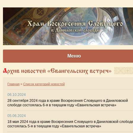
Меню
Архив новостей «Евангельских встреч»
Главная
»
Список категорий новостей
06.10.2024
28 сентября 2024 года в храме Воскресения Словущего в Даниловской
слободе состоялась 6-я в текущем году «Евангельская встреча»
05.06.2024
18 мая 2024 года в храме Воскресения Словущего в Даниловской слобод
состоялась 5-я в текущем году «Евангельская встреча»