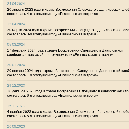
24.04.2024
20 апреля 2023 года в храме Воскресения Словущего в Даниловской сло
состоялась 4-я в текущем году «Евангельская встреча»
12.04.2024
30 марта 2024 года в храме Воскресения Словущего в Даниловской слоб
состоялась 3-я в текущем году «Евангельская встреча»
05.03.2024
17 февраля 2024 года в храме Воскресения Словущего в Даниловской
слободе состоялась 2-я в текущем году «Евангельская встреча»
30.01.2024
20 января 2024 года в храме Воскресения Словущего в Даниловской сло
состоялась 1-я в текущем году «Евангельская встреча»
29.12.2023
16 декабря 2023 года в храме Воскресения Словущего в Даниловской сл
состоялась 6-я в текущем году «Евангельская встреча»
15.11.2023
4 ноября 2023 года в храме Воскресения Словущего в Даниловской слоб
состоялась 5-я в текущем году «Евангельская встреча»
26.09.2023