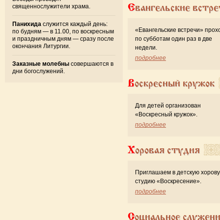
Евангельские встре
священнослужители храма.
Панихида
служится каждый день:
«Евангельские встречи» прох
по будням — в 11.00, по воскресным
и праздничным дням — сразу после
по субботам один раз в две
окончания Литургии.
недели.
подробнее
Заказные молебны
совершаются в
дни богослужений.
Воскресный кружок
Для детей организован
«Воскресный кружок».
подробнее
Хоровая студия
Приглашаем в детскую хоров
студию «Воскресение».
подробнее
Социальное служен