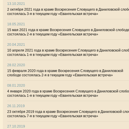
13.10.2021
2 октября 2021 года в храме Воскресения Словущего в Даниловской сло
состоялась 3-я в текущем году «Евангельская встреча»
18.05.2021
15 мая 2021 года в храме Воскресения Словущего в Даниловской слобод
состоялась 2-я в текущем году «Евангельская встреча»
20.04.2021
10 апреля 2021 года в храме Воскресения Словущего в Даниловской сло
состоялась 1-я в текущем году «Евангельская встреча»
28.02.2020
15 февраля 2020 года в храме Воскресения Словущего в Даниловской
слободе состоялась 2-я в текущем году «Евангельская встреча»
08.01.2020
4 января 2020 года в храме Воскресения Словущего в Даниловской слоб
состоялась 1-я в текущем году «Евангельская встреча»
26.11.2019
23 октября 2019 года в храме Воскресения Словущего в Даниловской сл
состоялась 7-я в текущем году «Евангельская встреча»
27.10.2019