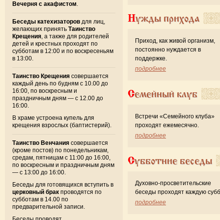
Вечерня с акафистом
.
Нужды прихода
Беседы катехизаторов
для лиц,
желающих принять
Таинство
Крещения
, а также для родителей
Приход, как живой организм,
детей и крестных проходят по
постоянно нуждается в
субботам в 12:00 и по воскресеньям
в 13:00.
поддержке.
подробнее
Таинство Крещения
совершается
каждый день по будням с 10.00 до
16:00, по воскресным и
Семейный клуб
праздничным дням — с 12.00 до
16:00.
Встречи «Семейного клуба»
В храме устроена купель для
крещения взрослых (баптистерий).
проходят ежемесячно.
подробнее
Таинство Венчания
совершается
(кроме постов) по понедельникам,
средам, пятницам с 11:00 до 16:00,
Субботние беседы
по воскресным и праздничным дням
— с 13:00 до 16:00.
Духовно-просветительские
Беседы для готовящихся вступить в
церковный брак
проводятся по
беседы проходят каждую субб
субботам в 14.00 по
подробнее
предварительной записи.
Беседы проводят